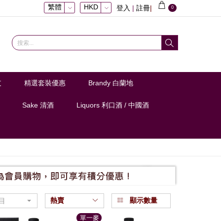
繁體
HKD
登入
|
註冊
|
0
支
精選套裝優惠
Brandy 白蘭地
Sake 清酒
Liquors 利口酒 / 中國酒
熱賣
顯示數量
目
單一麥