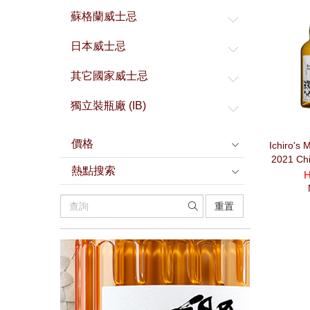
蘇格蘭威士忌
日本威士忌
其它國家威士忌
獨立裝瓶廠 (IB)
價格
Ichiro's M
2021 Ch
熱點搜索
H
重置