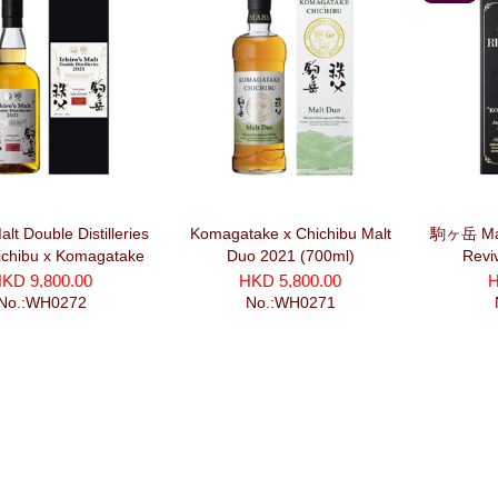
芽
alt Double Distilleries
Komagatake x Chichibu Malt
駒ヶ岳 Mar
ichibu x Komagatake
Duo 2021 (700ml)
Revi
(700ml)
KD 9,800.00
HKD 5,800.00
H
No.:WH0272
No.:WH0271