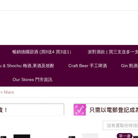
暢銷德國甜酒 (買8送4 買3送1）
派對酒款 | 買三支送多一
u & Shochu 梅酒,果酒及燒酎
Craft Beer 手工啤酒
Gin 氈酒
Our Stores 門市資訊
>
Mars
沒有選取任何項
單一麥