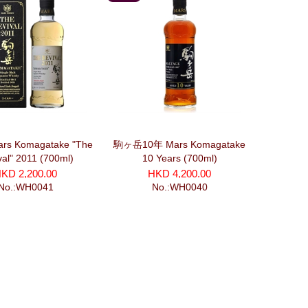
芽
s Komagatake "The
駒ヶ岳10年 Mars Komagatake
val" 2011 (700ml)
10 Years (700ml)
KD 2,200.00
HKD 4,200.00
No.:WH0041
No.:WH0040