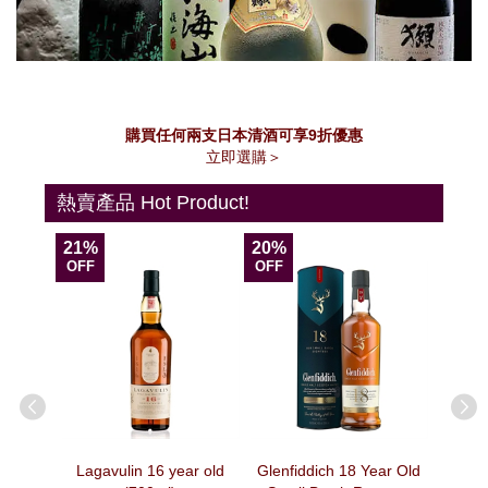
購買任何兩支日本清酒可享9折優惠
立即選購＞
熱賣產品 Hot Product!
21%
20%
13%
OFF
OFF
OFF
agne –
Lagavulin 16 year old
Glenfiddich 18 Year Old
法國Veuv