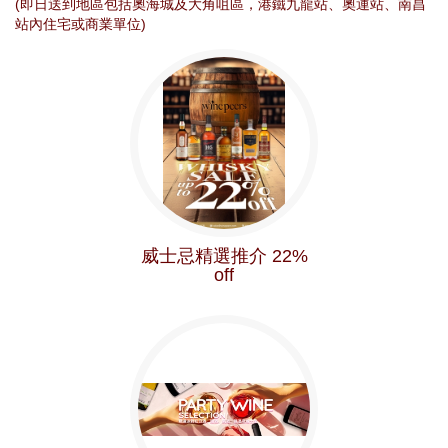
(即日送到地區包括奧海城及大角咀區，港鐵九龍站、奧運站、南昌
站內住宅或商業單位)
威士忌精選推介 22%
off