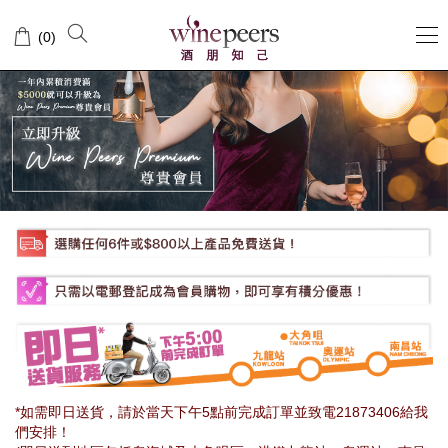
Wine
(
0
)
Peers
酒
朋
知
己
*如需即日送貨，請於當天下午5點前完成訂單並致電21873406給我
們安排！