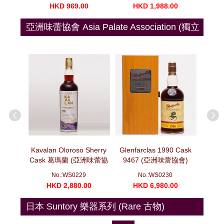
00
HKD 969.00
HKD 1,988.00
H
亞洲味蕾協會 Asia Palate Association (獨立
裝瓶)
oscatel
Kavalan Oloroso Sherry
Glenfarclas 1990 Cask
Glenf
10 噶瑪蘭
Cask 葛瑪蘭 (亞洲味蕾協
9467 (亞洲味蕾協會)
Cask
 (亞洲味蕾
會) 十年磨一劍系列 莫邪
(700ml)
No.:WS0229
No.:WS0230
)
(700ml)
00
HKD 2,880.00
HKD 6,980.00
H
日本 Suntory 樂器系列 (Rare 古物)