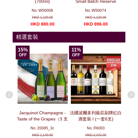
（3 支套
(700ml)
Small Batch Reserve
(700ml)
No.:WS0008
No.:WS0074
N
HKD 1,120.00
HKD 1,120.00
00
HKD 880.00
HKD 896.00
H
精選套裝
15%
11%
15%
OFF
OFF
OFF
ion -
Jacquinot Champagne -
法國波爾多列級莊副牌紅白
法國波
pecial
Taste of the Grapes（3 支
酒套裝 I (一套6支)
套
e No. 3
套裝）
No.:20085_3c
No.:PA003
ottles)
HKD 1,140.00
HKD 2,242.00
No. 3