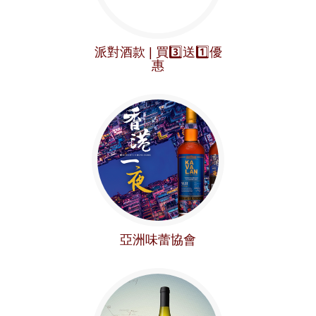
派對酒款 | 買3️⃣送1️⃣優
惠
亞洲味蕾協會