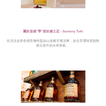
屬於這個”季”節的威士忌 - Suntory Toki
在淡淡金黃色感受像輕盈如山泉般甘雅淡爽，抹去苦澀味更能散
發出當中的水果香氣 。