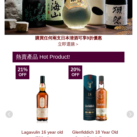
購買任何兩支日本清酒可享9折優惠
立即選購＞
熱賣產品 Hot Product!
21%
20%
13%
OFF
OFF
OFF
agne –
Lagavulin 16 year old
Glenfiddich 18 Year Old
法國Veuv