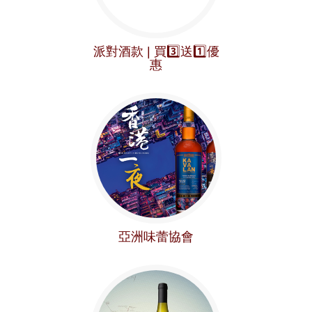
派對酒款 | 買3️⃣送1️⃣優
惠
亞洲味蕾協會