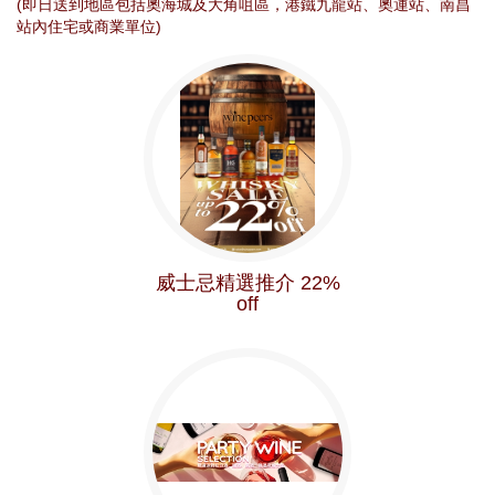
(即日送到地區包括奧海城及大角咀區，港鐵九龍站、奧運站、南昌
站內住宅或商業單位)
威士忌精選推介 22%
off