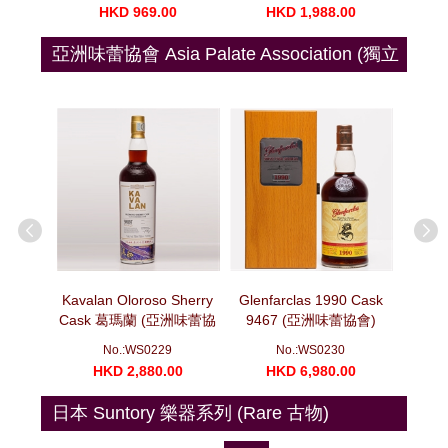
00
HKD 969.00
HKD 1,988.00
H
亞洲味蕾協會 Asia Palate Association (獨立
裝瓶)
oscatel
Kavalan Oloroso Sherry
Glenfarclas 1990 Cask
Glenf
10 噶瑪蘭
Cask 葛瑪蘭 (亞洲味蕾協
9467 (亞洲味蕾協會)
Cask
 (亞洲味蕾
會) 十年磨一劍系列 莫邪
(700ml)
No.:WS0229
No.:WS0230
)
(700ml)
00
HKD 2,880.00
HKD 6,980.00
H
日本 Suntory 樂器系列 (Rare 古物)