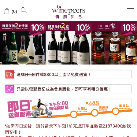
Wine
(
0
)
Peers
酒
朋
知
己
*如需即日送貨，請於當天下午5點前完成訂單並致電21873406給我
們安排！