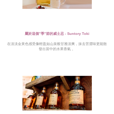
屬於這個”季”節的威士忌 - Suntory Toki
在淡淡金黃色感受像輕盈如山泉般甘雅淡爽，抹去苦澀味更能散
發出當中的水果香氣 。