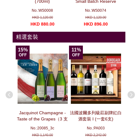
（3 支套
(700ml)
Small Batch Reserve
(700ml)
No.:WS0008
No.:WS0074
N
HKD 1,120.00
HKD 1,120.00
00
HKD 880.00
HKD 896.00
H
精選套裝
15%
11%
15%
OFF
OFF
OFF
ion -
Jacquinot Champagne -
法國波爾多列級莊副牌紅白
法國波
pecial
Taste of the Grapes（3 支
酒套裝 I (一套6支)
套
e No. 3
套裝）
No.:20085_3c
No.:PA003
ottles)
HKD 1,140.00
HKD 2,242.00
No. 3