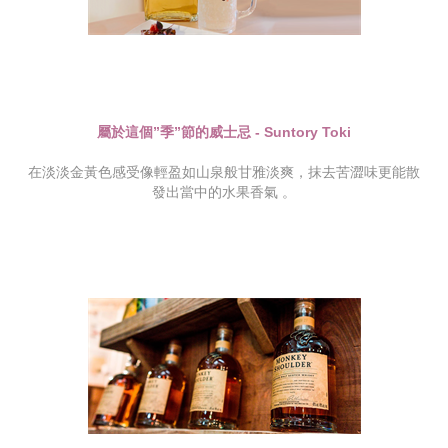
屬於這個”季”節的威士忌 - Suntory Toki
在淡淡金黃色感受像輕盈如山泉般甘雅淡爽，抹去苦澀味更能散
發出當中的水果香氣 。