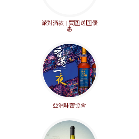
派對酒款 | 買3️⃣送1️⃣優
惠
亞洲味蕾協會