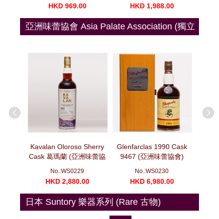
00
HKD 969.00
HKD 1,988.00
H
亞洲味蕾協會 Asia Palate Association (獨立
裝瓶)
oscatel
Kavalan Oloroso Sherry
Glenfarclas 1990 Cask
Glenf
10 噶瑪蘭
Cask 葛瑪蘭 (亞洲味蕾協
9467 (亞洲味蕾協會)
Cask
 (亞洲味蕾
會) 十年磨一劍系列 莫邪
(700ml)
No.:WS0229
No.:WS0230
)
(700ml)
00
HKD 2,880.00
HKD 6,980.00
H
日本 Suntory 樂器系列 (Rare 古物)