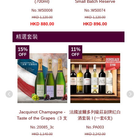
（3 支套
(700ml)
Small Batch Reserve
(700ml)
No.:WS0008
No.:WS0074
N
HKD 1,120.00
HKD 1,120.00
00
HKD 880.00
HKD 896.00
H
精選套裝
15%
11%
15%
OFF
OFF
OFF
ion -
Jacquinot Champagne -
法國波爾多列級莊副牌紅白
法國波
pecial
Taste of the Grapes（3 支
酒套裝 I (一套6支)
套
e No. 3
套裝）
No.:20085_3c
No.:PA003
ottles)
HKD 1,140.00
HKD 2,242.00
No. 3