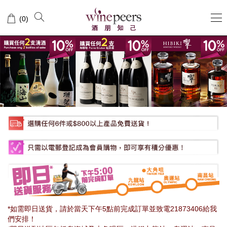
Wine
(
0
)
Peers
酒
朋
知
己
*如需即日送貨，請於當天下午5點前完成訂單並致電21873406給我
們安排！