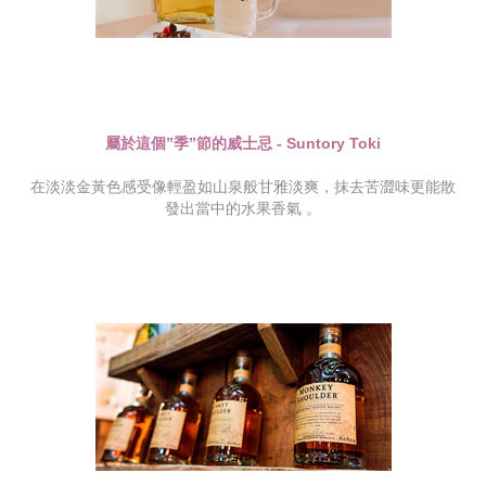
屬於這個”季”節的威士忌 - Suntory Toki
在淡淡金黃色感受像輕盈如山泉般甘雅淡爽，抹去苦澀味更能散
發出當中的水果香氣 。