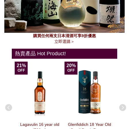
購買任何兩支日本清酒可享9折優惠
立即選購＞
熱賣產品 Hot Product!
21%
20%
13%
OFF
OFF
OFF
agne –
Lagavulin 16 year old
Glenfiddich 18 Year Old
法國Veuv