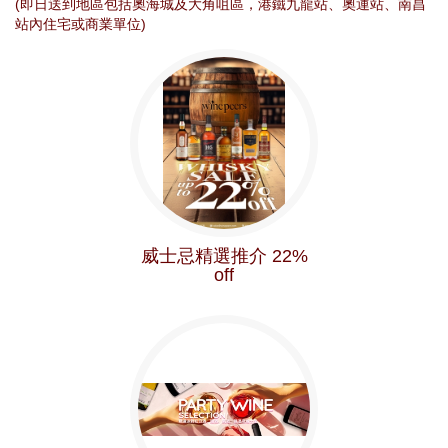
(即日送到地區包括奧海城及大角咀區，港鐵九龍站、奧運站、南昌
站內住宅或商業單位)
威士忌精選推介 22%
off