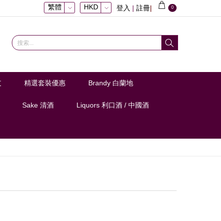
繁體
HKD
登入
|
註冊
|
0
支
精選套裝優惠
Brandy 白蘭地
Sake 清酒
Liquors 利口酒 / 中國酒