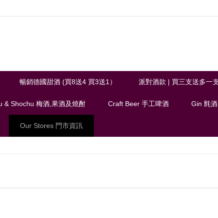
暢銷德國甜酒 (買8送4 買3送1）
派對酒款 | 買三支送多一
u & Shochu 梅酒,果酒及燒酎
Craft Beer 手工啤酒
Gin 氈酒
Our Stores 門市資訊