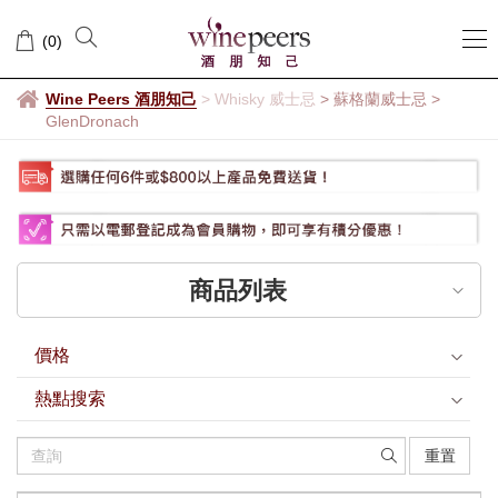
GlenDronach
(
0
)
Wine Peers 酒朋知己
>
Whisky 威士忌
> 蘇格蘭威士忌
>
GlenDronach
商品列表
價格
熱點搜索
重置