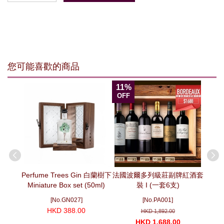
您可能喜歡的商品
11%
13%
OFF
OFF
ne -
Perfume Trees Gin 白蘭樹下
法國波爾多列級莊副牌紅酒套
法國Veu
s（3 支套
Miniature Box set (50ml)
裝 I (一套6支)
[No.GN027]
[No.PA001]
HKD 388.00
HKD 1,892.00
HKD 1,688.00