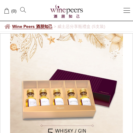
(
0
)
Wine Peers 酒朋知己
>
威士忌分享瓶禮盒 (5支裝)