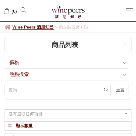
獨
(
0
)
立
裝
Wine Peers 酒朋知己
>
獨立裝瓶廠 (IB)
瓶
商品列表
廠
(IB)
價格
熱點搜索
重置
沒有選取任何項目
顯示數量