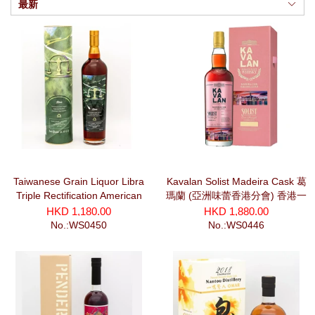
最新
Taiwanese Grain Liquor Libra
Kavalan Solist Madeira Cask 葛
Triple Rectification American
瑪蘭 (亞洲味蕾香港分會) 香港一
Oak Finished Cask Strength
夜第二景《維港鴨靈號》#2504
HKD 1,180.00
HKD 1,880.00
(700ml)
(750ml)
No.:WS0450
No.:WS0446