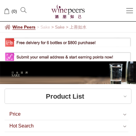
上
(
0
)
善
如
Wine Peers
>
Sake
> Sake
>
上善如水
水
Product List
Price
Hot Search