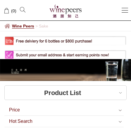
Sake
(
0
)
Wine Peers
>
Sake
Product List
Price
Hot Search