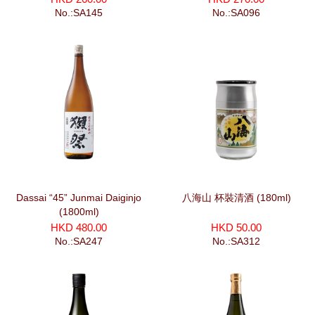
No.:SA145
No.:SA096
Dassai “45” Junmai Daiginjo
八海山 杯裝清酒 (180ml)
(1800ml)
HKD 480.00
HKD 50.00
No.:SA247
No.:SA312