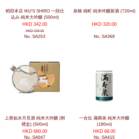
稻田本店 IKU'S SHIRO 一段仕
泉橋 雄町 純米吟釀新酒 (720ml)
込み 純米大吟釀 (500ml)
HKD 342.00
HKD 320.00
HKD 428.00
No.:SA253
No.:SA368
上善如水月見酒 純米大吟釀 (附
一合缶 滿壽泉 純米大吟釀
禮盒) (500ml)
(180ml)
HKD 680.00
HKD 68.00
No.:SA047
No.:SA415