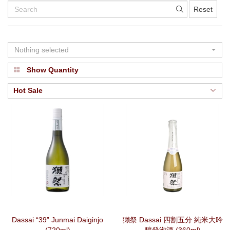
Reset
Nothing selected
Show Quantity
Hot Sale
Dassai “39” Junmai Daiginjo
獺祭 Dassai 四割五分 純米大吟