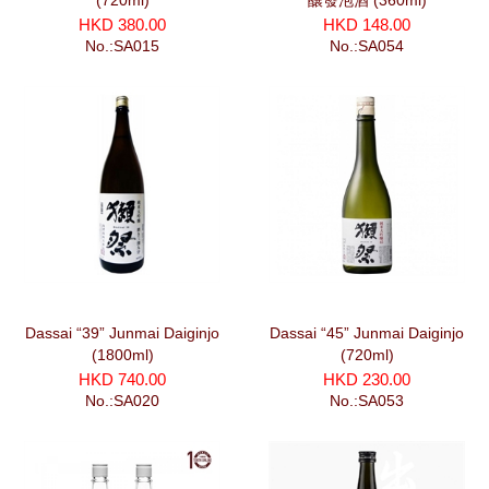
(720ml)
釀發泡酒 (360ml)
HKD 380.00
HKD 148.00
No.:SA015
No.:SA054
Dassai “39” Junmai Daiginjo
Dassai “45” Junmai Daiginjo
(1800ml)
(720ml)
HKD 740.00
HKD 230.00
No.:SA020
No.:SA053