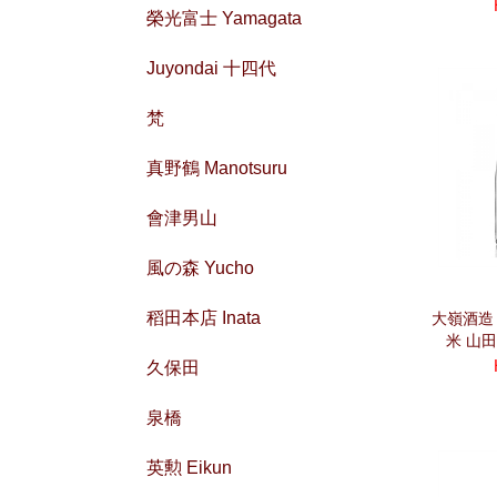
榮光富士 Yamagata
Juyondai 十四代
梵
真野鶴 Manotsuru
會津男山
風の森 Yucho
稻田本店 Inata
大嶺酒造 O
米 山
久保田
泉橋
英勲 Eikun