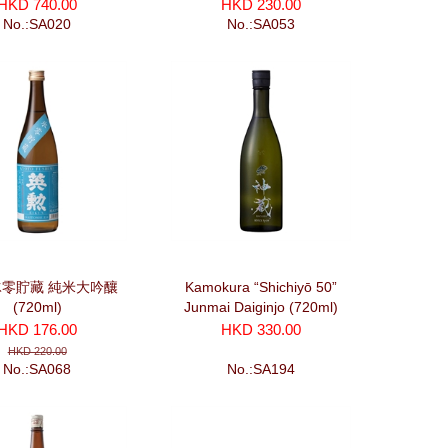
HKD 740.00
HKD 230.00
No.:SA020
No.:SA053
冰零貯藏 純米大吟釀
Kamokura “Shichiyō 50”
(720ml)
Junmai Daiginjo (720ml)
HKD 176.00
HKD 330.00
HKD 220.00
No.:SA068
No.:SA194