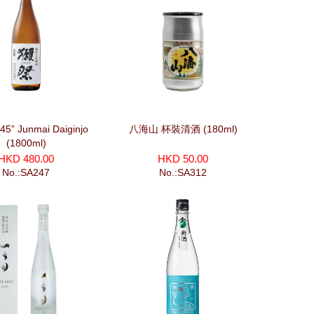
“45” Junmai Daiginjo
八海山 杯裝清酒 (180ml)
(1800ml)
HKD 480.00
HKD 50.00
No.:SA247
No.:SA312