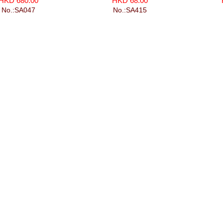
HKD 680.00
HKD 68.00
No.:SA047
No.:SA415