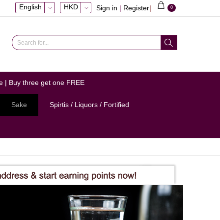
English
HKD
Sign in
|
Register
|
0
e | Buy three get one FREE
Sake
Spirtis / Liquors / Fortified