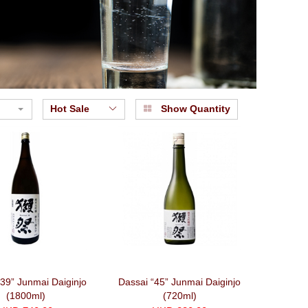
Hot Sale
Show Quantity
“39” Junmai Daiginjo
Dassai “45” Junmai Daiginjo
(1800ml)
(720ml)