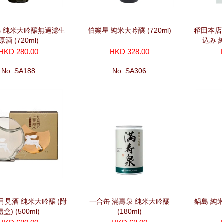
錦 純米大吟釀無過濾生
伯樂星 純米大吟釀 (720ml)
稻田本店 I
原酒 (720ml)
込み 純
HKD 280.00
HKD 328.00
No.:SA188
No.:SA306
月見酒 純米大吟釀 (附
一合缶 滿壽泉 純米大吟釀
鍋島 純米
禮盒) (500ml)
(180ml)