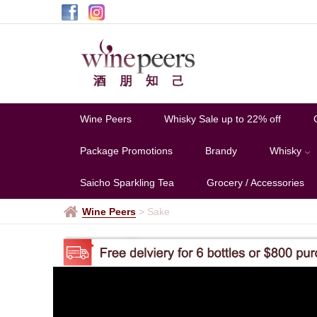
天
吹
Wine Peers
Whisky Sale up to 22% off
Package Promotions
Brandy
Whisky
Saicho Sparkling Tea
Grocery / Accessories
Wine Peers
>
Sake