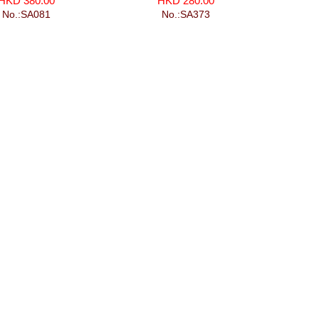
HKD 380.00
HKD 280.00
No.:SA081
No.:SA373