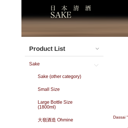
Product List
Sake
Sake (other category)
Small Size
Large Bottle Size
(1800ml)
Dassai 
大嶺酒造 Ohmine