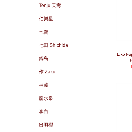
Tenju 天壽
伯樂星
七賢
七田 Shichida
Eiko Fu
鍋島
F
作 Zaku
神藏
龍水泉
李白
出羽櫻