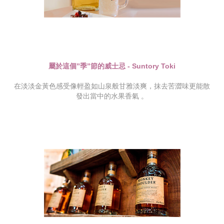
屬於這個”季”節的威士忌 - Suntory Toki
在淡淡金黃色感受像輕盈如山泉般甘雅淡爽，抹去苦澀味更能散
發出當中的水果香氣 。