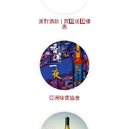
派對酒款 | 買3️⃣送1️⃣優
惠
亞洲味蕾協會