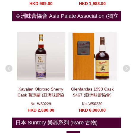
00
HKD 969.00
HKD 1,988.00
H
亞洲味蕾協會 Asia Palate Association (獨立
裝瓶)
sk 葛瑪蘭
Kavalan Oloroso Sherry
Glenfarclas 1990 Cask
Glenf
lver
Cask 葛瑪蘭 (亞洲味蕾協
9467 (亞洲味蕾協會)
Cask
蕾協會)
會) 十年磨一劍系列 莫邪
(700ml)
No.:WS0229
No.:WS0230
(700ml)
00
HKD 2,880.00
HKD 6,980.00
H
日本 Suntory 樂器系列 (Rare 古物)