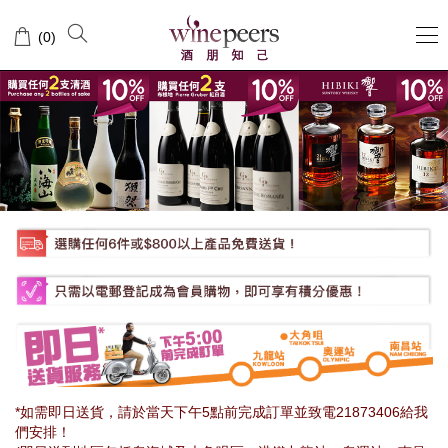
Wine
(
0
)
Peers
酒
朋
知
己
*如需即日送貨，請於當天下午5點前完成訂單並致電21873406給我
們安排！