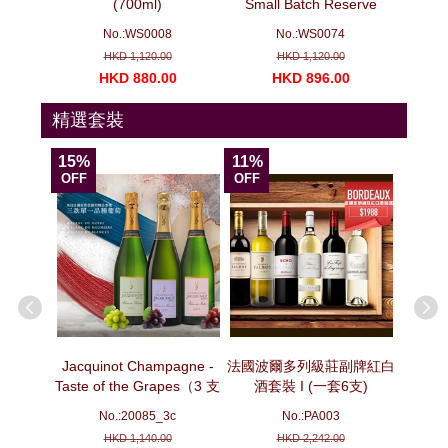
（3 支套
(700ml)
Small Batch Reserve
(700ml)
No.:WS0008
No.:WS0074
N
HKD 1,120.00
HKD 1,120.00
00
HKD 880.00
HKD 896.00
H
精選套裝
15%
11%
15%
OFF
OFF
OFF
ion -
Jacquinot Champagne -
法國波爾多列級莊副牌紅白
法國波
pecial
Taste of the Grapes（3 支
酒套裝 I (一套6支)
套
e No. 3
套裝）
No.:20085_3c
No.:PA003
ottles)
HKD 1,140.00
HKD 2,242.00
No. 3