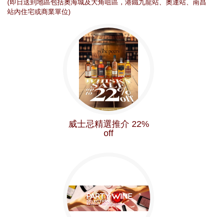
(即日送到地區包括奧海城及大角咀區，港鐵九龍站、奧運站、南昌
站內住宅或商業單位)
威士忌精選推介 22%
off