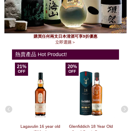
購買任何兩支日本清酒可享9折優惠
立即選購＞
熱賣產品 Hot Product!
21%
20%
13%
OFF
OFF
OFF
agne –
Lagavulin 16 year old
Glenfiddich 18 Year Old
法國Veuv